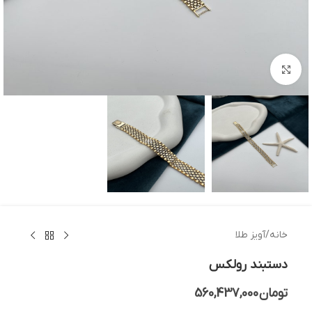
بزرگنمایی تصویر
خانه
/
آویز طلا
دستبند رولکس
تومان
560,437,000