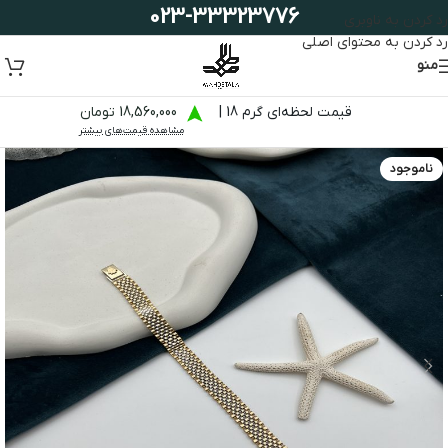
023-33323776
رد کردن به ناوبری
رد کردن به محتوای اصلی
منو
قیمت لحظه‌ای گرم 18 |
18,560,000 تومان
مشاهده قیمت‌های بیشتر
ناموجود