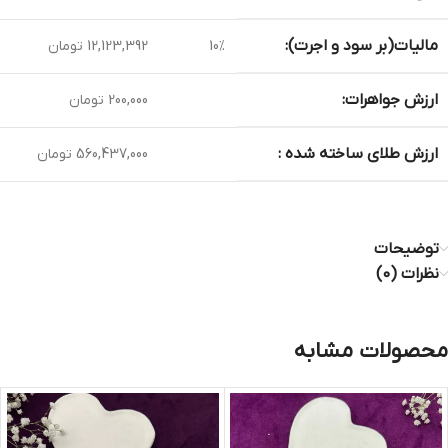
مالیات(بر سود و اجرت):
10%
12,123,392 تومان
ارزش جواهرات:
200,000 تومان
ارزش طلای ساخته شده :
560,437,000 تومان
توضیحات
نظرات (0)
محصولات مشابه