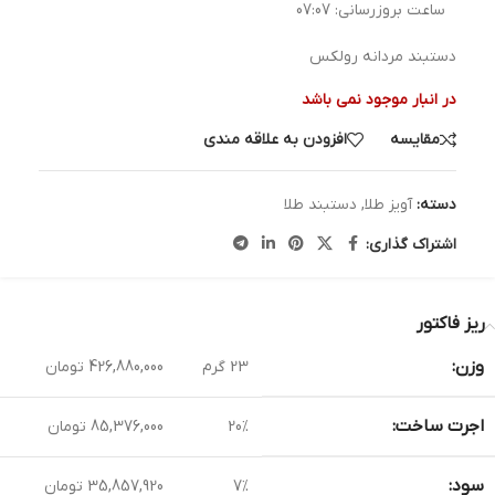
ساعت بروزرسانی:
07:07
دستبند مردانه رولکس
در انبار موجود نمی باشد
مقایسه
افزودن به علاقه مندی
دسته:
آویز طلا
,
دستبند طلا
اشتراک گذاری:
ریز فاکتور
وزن:
23 گرم
426,880,000 تومان
اجرت ساخت:
20%
85,376,000 تومان
سود:
7%
35,857,920 تومان