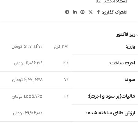
دسته:
انگشتر طلا
اشتراک گذاری:
ریز فاکتور
وزن:
2.81 گرم
52,791,470 تومان
اجرت ساخت:
21%
11,086,209 تومان
سود:
7%
4,471,438 تومان
مالیات(بر سود و اجرت):
10%
1,555,765 تومان
ارزش طلای ساخته شده :
69,904,000 تومان