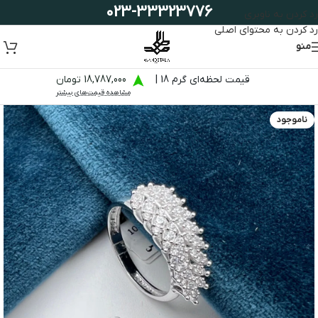
023-33323776
رد کردن به ناوبری
رد کردن به محتوای اصلی
منو
قیمت لحظه‌ای گرم 18 |
18,787,000 تومان
مشاهده قیمت‌های بیشتر
ناموجود