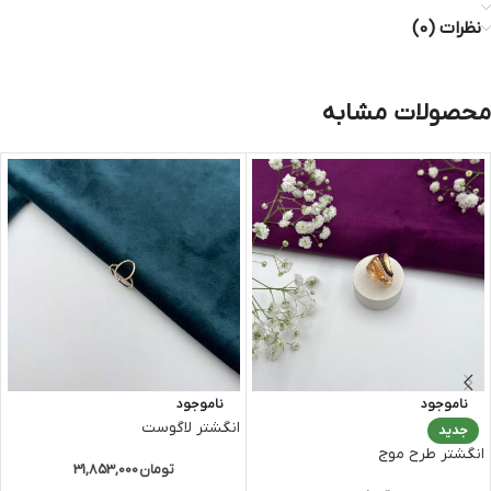
نظرات (0)
محصولات مشابه
ناموجود
ناموجود
انگشتر لاگوست
جدید
انگشتر طرح موج
تومان
31,853,000