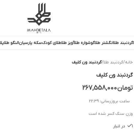
گردنبند طلا
انگشتر طلا
گوشواره طلا
آویز طلا
طلای کودک
سکه پارسیان
النگو طلا
پلا
خانه
/
گردنبند طلا
/
گردنبند ون کلیف
گردنبند ون کلیف
تومان
267,558,000
ساعت بروزرسانی:
22:39
وزن سنگ کسر شده است
1 در انبار