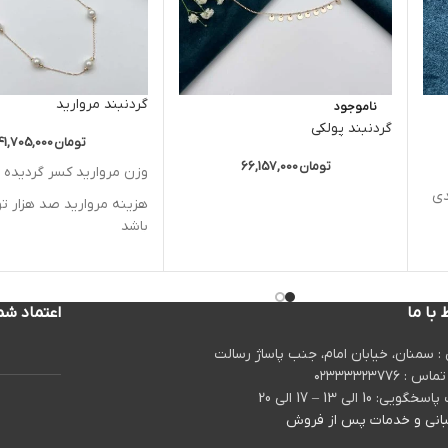
گردنبند مروارید
ناموجود
گردنبند پولکی
تومان
41,705,000
تومان
66,157,000
وزن مروارید کسر گردیده
دی
هزینه مروارید صد هزار ت
باشد
ردی
 با ما
اعتماد شم
: سمنان، خیابان امام، جنب پاساژ رسالت
 : ۰۲۳۳۳۳۲۳۷۷۶
یی: 10 الی 13 – 17 الی 20
انی و خدمات پس از فروش