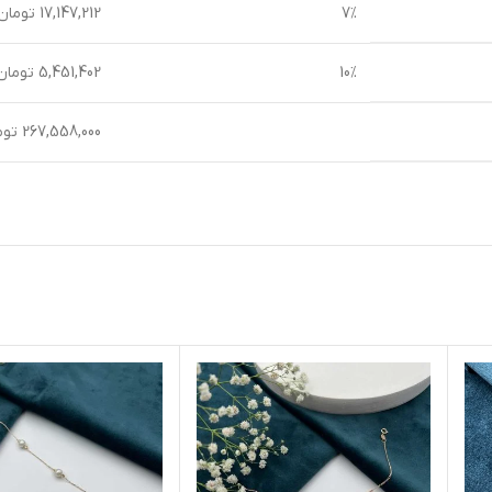
7%
17,147,212 تومان
10%
5,451,402 تومان
267,558,000 تومان