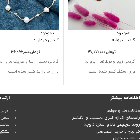
ناموجود
ناموجود
گردنی پروانه
گردنی مروارید
تومان
47,071,000
تومان
36,256,000
گردنی زیبا و پرطرفدار پروانه
گردنی بسیار زیبا و ظریف مرواری
وزن سنگ کسر شده است..
وزن مروارید کسر شده است
طلافروشی طلامین با بهره‌گیری از
بهترین طراحان و تکنیک‌های روز،
می‌تواند طراحی‌های منحصر به ف
اطلاعات بیشتر
ارتباط
را برای مشتریان خود ارائه دهد
مقالات طلا و جواهر
آدرس 
راهنمای اندازه گیری دستبند و انگشتر
تلفن تماس
روند مرجوعی کالا و استرداد وجه
ساعت پاسخگو
قوانین و حریم خصوصی
پشتیب
سوالات متداول