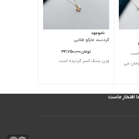
ناموجود
ناموجود
گردنبند مارکو طلایی
گردنبند تیفانی
تومان
33,750,000
تومان
197,871,000
 است
وزن سنگ کسر گردیده است
ومان می
ا افتخار ماست