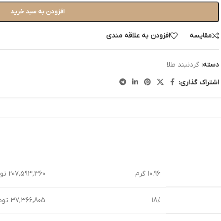
افزودن به سبد خرید
مقایسه
افزودن به علاقه مندی
دسته:
گردنبند طلا
اشتراک گذاری:
10.96 گرم
207,593,360 تومان
18%
37,366,805 تومان