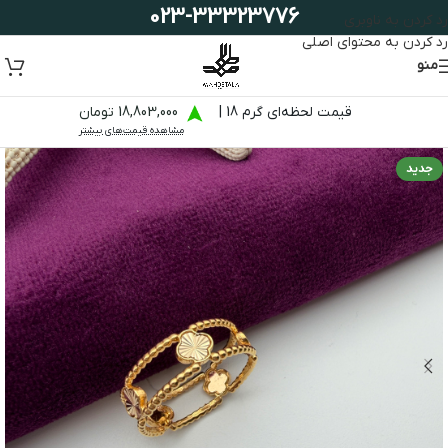
023-33323776
رد کردن به ناوبری
رد کردن به محتوای اصلی
منو
قیمت لحظه‌ای گرم 18 |
18,803,000 تومان
مشاهده قیمت‌های بیشتر
جدید