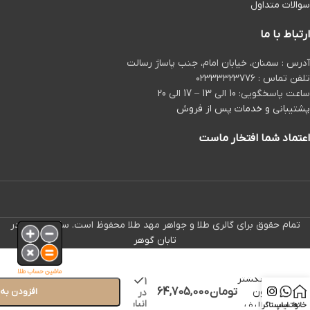
سوالات متداول
ارتباط با ما
آدرس : سمنان، خیابان امام، جنب پاساژ رسالت
تلفن تماس : ۰۲۳۳۳۳۲۳۷۷۶
ساعت پاسخگویی: 10 الی 13 – 17 الی 20
پشتیبانی و خدمات پس از فروش
اعتماد شما افتخار ماست
تمام حقوق برای گالری طلا و جواهر مهد طلا محفوظ است. ساخته شده در
تابان گوهر
ماشین حساب طلا
انگشتر
1
تومان
64,705,000
ون
افزودن به
در
انبار
کلیف
خانه
واتساپ
اینستاگرام