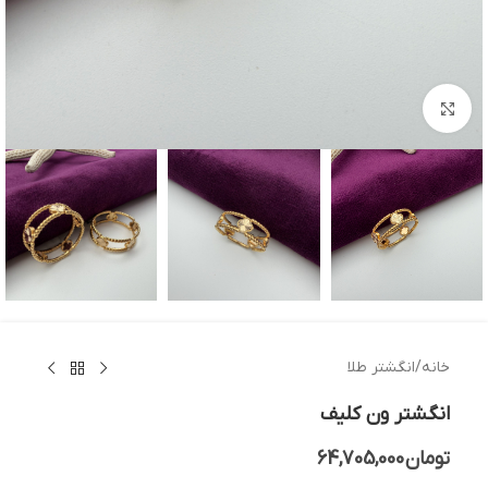
بزرگنمایی تصویر
خانه
/
انگشتر طلا
انگشتر ون کلیف
تومان
64,705,000