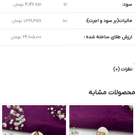
سود:
7%
4,146,851 تومان
مالیات(بر سود و اجرت):
10%
1,318,357 تومان
ارزش طلای ساخته شده :
64,705,000 تومان
نظرات (0)
محصولات مشابه