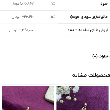
سود:
7%
1,046,847 تومان
مالیات(بر سود و اجرت):
10%
343,461 تومان
ارزش طلای ساخته شده :
16,345,000 تومان
نظرات (0)
محصولات مشابه