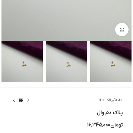
بزرگنمایی تصویر
خانه
/
پلاک طلا
پلاک دم وال
تومان
16,345,000