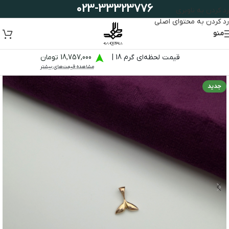
023-33323776
رد کردن به ناوبری
رد کردن به محتوای اصلی
منو
قیمت لحظه‌ای گرم 18 |
18,757,000 تومان
مشاهده قیمت‌های بیشتر
جدید