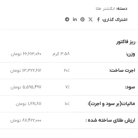
دسته:
انگشتر طلا
اشتراک گذاری:
ریز فاکتور
وزن:
3.58 گرم
66,613,060 تومان
اجرت ساخت:
20%
13,322,612 تومان
سود:
7%
5,595,497 تومان
مالیات(بر سود و اجرت):
10%
1,891,811 تومان
ارزش طلای ساخته شده :
87,422,000 تومان