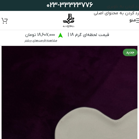
023-33323776
رد کردن به ناوبری
رد کردن به محتوای اصلی
منو
قیمت لحظه‌ای گرم 18 |
18,607,000 تومان
مشاهده قیمت‌های بیشتر
جدید