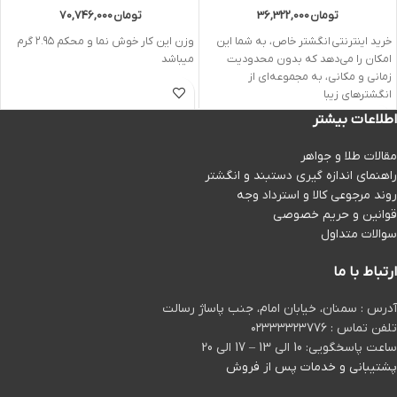
تومان
36,322,000
تومان
70,746,000
خرید اینترنتی انگشتر خاص، به شما این
وزن این کار خوش نما و محکم ۲.۹۵ گرم
امکان را می‌دهد که بدون محدودیت
میباشد
زمانی و مکانی، به مجموعه‌ای از
انگشترهای زیبا
اطلاعات بیشتر
مقالات طلا و جواهر
راهنمای اندازه گیری دستبند و انگشتر
روند مرجوعی کالا و استرداد وجه
قوانین و حریم خصوصی
سوالات متداول
ارتباط با ما
آدرس : سمنان، خیابان امام، جنب پاساژ رسالت
تلفن تماس : ۰۲۳۳۳۳۲۳۷۷۶
ساعت پاسخگویی: 10 الی 13 – 17 الی 20
پشتیبانی و خدمات پس از فروش